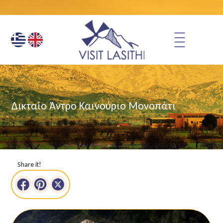
Δικταίο Άντρο Καινούριο Μονοπάτι
Share it!