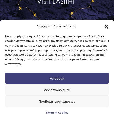
Διαχείριση Συγκατάθεσης
Για να παρέχουμε την καλύτερη εμπειρία, χρησιμοποιούμε τεχνολογίες όπως
cookies για την αποθήκευση ή/και την πρόσβαση σε πληροφορίες συσκευών. Η
Επικοινωνία
συγκατάθεση για τις εν λόγω τεχνολογίες θα μας επιτρέψει να επεξεργαστούμε
δεδομένα προσωπικού χαρακτήρα, όπως συμπεριφορά περιήγησης ή μοναδικά
Καλέστε μας στο
28443 40155
αναγνωριστικά σε αυτόν τον ιστότοπο. Η μη συγκατάθεση ή η ανάκληση της
συγκατάθεσης, μπορεί να επηρεάσει αρνητικά ορισμένες λειτουργίες και
Με email στο
info@0474.syzefxis.gov.gr
δυνατότητες.
& στην επίσημη Ιστσελίδα του
Δήμου
Οροπεδίου Λασιθίου
Αποδοχή
Όροι Χρήσης και Πολιτική
Web Development By
Egritos Group
| Web
Δεν αποδέχομαι
Design By
Circus Design Studio
Προβολή προτιμήσεων
Πολιτική Cookies