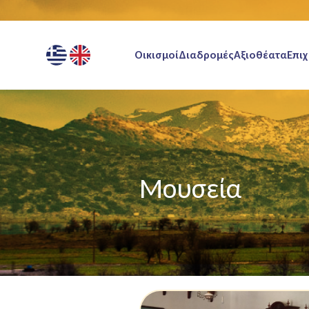
Οικισμοί
Διαδρομές
Αξιοθέατα
Επιχ
Μουσεία