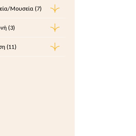
ία/Μουσεία (7)
νή (3)
ση (11)