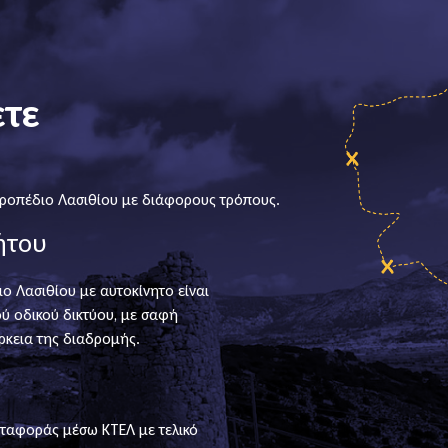
ετε
Οροπέδιο Λασιθίου με διάφορους τρόπους.
ήτου
 Λασιθίου με αυτοκίνητο είναι
ού οδικού δικτύου, με σαφή
ρκεια της διαδρομής.
εταφοράς μέσω ΚΤΕΛ με τελικό