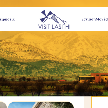
ειρησεις
Εστίαση
Μονές