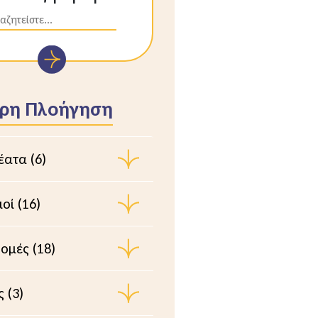
ορη Πλοήγηση
έατα (6)
οί (16)
ομές (18)
 (3)