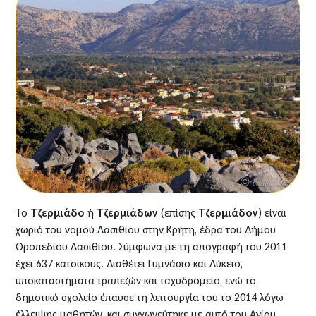
Το
Τζερμιάδο
ή
Τζερμιάδων
(επίσης
Τζερμιάδον
) είναι
χωριό του νομού Λασιθίου στην Κρήτη, έδρα του Δήμου
Οροπεδίου Λασιθίου. Σύμφωνα με τη απογραφή του 2011
έχει 637 κατοίκους. Διαθέτει Γυμνάσιο και Λύκειο,
υποκαταστήματα τραπεζών και ταχυδρομείο, ενώ το
δημοτικό σχολείο έπαυσε τη λειτουργία του το 2014 λόγω
έλλειψης μαθητών ,και συγχωνεύτηκε με αυτό του Αγίου