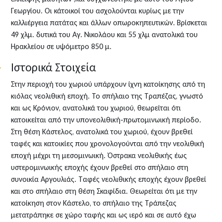
Γεωργίου. Οι κάτοικοί του ασχολούνται κυρίως με την
καλλιέργεια πατάτας και άλλων οπωροκηπευτικών. Βρίσκεται
49 χλμ. δυτικά του Αγ. Νικολάου και 55 χλμ ανατολικά του
Ηρακλείου σε υψόμετρο 850 μ.
Ιστορικά Στοιχεία
Στην περιοχή του χωριού υπάρχουν ίχνη κατοίκησης από τη
κιόλας νεολιθική εποχή. Το σπήλαιο της Τραπέζας, γνωστό
και ως Κρόνιον, ανατολικά του χωριού, θεωρείται ότι
κατοικείται από την υπονεολιθική-πρωτομινωική περίοδο.
Στη θέση Κάστελος, ανατολικά του χωριού, έχουν βρεθεί
ταφές και κατοικίες που χρονολογούνται από την νεολιθική
εποχή μέχρι τη μεσομινωική. Όστρακα νεολιθικής έως
υστερομινωικής εποχής έχουν βρεθεί στο σπήλαιο στη
συνοικία Αργουλιάς. Ταφές νεολιθικής εποχής έχουν βρεθεί
και στο σπήλαιο στη θέση Σκαφίδια. Θεωρείται ότι με την
κατοίκηση στον Κάστελο, το σπήλαιο της Τράπεζας
μετατράπηκε σε χώρο ταφής και ως ιερό και σε αυτό έχω