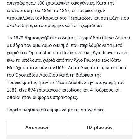
απεγράφησαν 100 χριστιανικές οικογένειες. Κατά την
επανάσταση του 1866, το 1867, οι Τούρκοι είχαν
περικυκλώσει τον Κόρακα στο Τζερμιάδων και στη μάχη που
ακολούθησε, καταστράφηκε και το Τζερμιάδων.
Το 1879 δημιουργήθηκε ο δήμος Τζερμιάδου (Πέρα Δήμος)
με έδρα τον ομώνυμο οικισμό, που περιλάμβανε τα μισά
χωριά του Οροπεδίου από Πινακιανό έως Άγιο Κωνσταντίνο,
ενώ τα υπόλοιπα χωριά από τον Άγιο Γεώργιο έως Κάτω
Μετόχι αποτέλεσαν τον Πόδε Δήμο. Έως τότε πρωτεύουσα
του Οροπεδίου Λασιθίου κατά τη διάρκεια της
Τουρκοκρατίας ήταν το Μέσα Λασίθι. Στην απογραφή του
1881, είχε 894 χριστιανούς κατοίκους και 4 Τούρκους, οι
οποίοι ήταν οι φοροεισπράκτορες.
Πορεία πληθυσμού σύμφωνα με τις απογραφές:
Απογραφή
Πληθυσμός