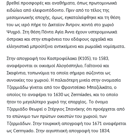
βρεθεί προσφορές και αναθήματα, όπως πρωτομινωικά
ειδώλια από ελεφαντόδοντο. Πριν από το τέλος της
μεσομινωικής εποχής, όμως, εγκαταλείφθηκε και τη θέση
του ως ιερό πήρε το Δικταίον Άντρον, κοντά στο χωριό
Ψυχρό. Στη θέση Πόντα Αγία Άννα έχουν υστερομινωικά
όστρακα και στην επιφάνεια του εδάφους αρχαϊκά και
ελληνιστικά μπρούτζινα αντικείμενα και ρωμαϊκά νομίσματα.
Στην απογραφή του Καστροφύλακα (Κ105), το 1583,
αναφέρονται οι οικισμοί Αλογόσπηλιο, Γαϊτανού και
Σκαφίντια, τοπωνύμια τα οποία σήμερα σώζονται ως
συνοικίες του χωριού. Η παλαιότερη μνεία στην ονομασία
Τζερμιάδω γίνεται από τον Φραντσέσκο Μπαζιλικάτα, ο
οποίος το αναφέρει το 1630 ως Zermiades, και το οποίο
ήταν το μεγαλύτερο χωριό της επαρχίας. Το όνομα
Τζερμιάδο θεωρεί ο Στέργιος Σπανάκης ότι προέρχεται από
το επώνυμο των πρώτων οικιστών του χωριού, των
Τζερμιάδων. Στην τουρκική απογραφή του 1671 αναφέρεται
ως Cermyado. Στην αιγυπτιακή απογραφή του 1834,