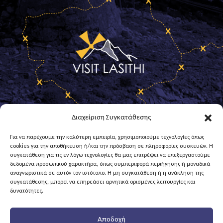
Διαχείριση Συγκατάθεσης
Για να παρέχουμε την καλύτερη εμπειρία, χρησιμοποιούμε τεχνολογίες όπως
cookies για την αποθήκευση ή/και την πρόσβαση σε πληροφορίες συσκευών. Η
Contact
συγκατάθεση για τις εν λόγω τεχνολογίες θα μας επιτρέψει να επεξεργαστούμε
δεδομένα προσωπικού χαρακτήρα, όπως συμπεριφορά περιήγησης ή μοναδικά
Call us at
28443 40155
αναγνωριστικά σε αυτόν τον ιστότοπο. Η μη συγκατάθεση ή η ανάκληση της
συγκατάθεσης, μπορεί να επηρεάσει αρνητικά ορισμένες λειτουργίες και
Via email at
info@0474.syzefxis.gov.gr
δυνατότητες.
& on its official website
Municipality of
Lassithi Plateau
Αποδοχή
Terms of Use and Policy